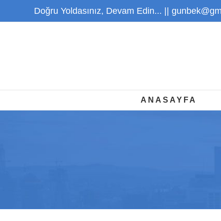
Skip
Doğru Yoldasınız, Devam Edin... ||
gunbek@gma
to
content
ANASAYFA