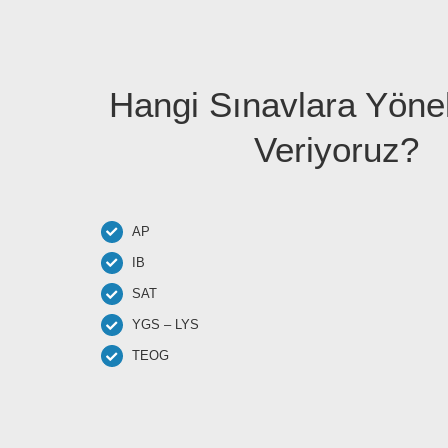
Hangi Sınavlara Yöne
Veriyoruz?
AP
IB
SAT
YGS – LYS
TEOG