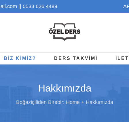
il.com
|| 0533 626 4489
AP
BİZ KİMİZ?
DERS TAKVİMİ
İLET
Hakkımızda
Boğaziçiliden Birebir:
Home
Hakkımızda