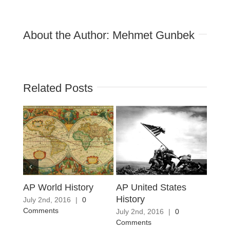
About the Author:
Mehmet Gunbek
Related Posts
AP World History
AP United States
AP U
History
Gove
July 2nd, 2016
|
0
Polit
Comments
July 2nd, 2016
|
0
Comments
July 2