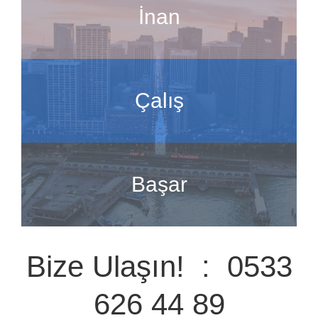
İnan
Çalış
Başar
Bize Ulaşın! : 0533
626 44 89