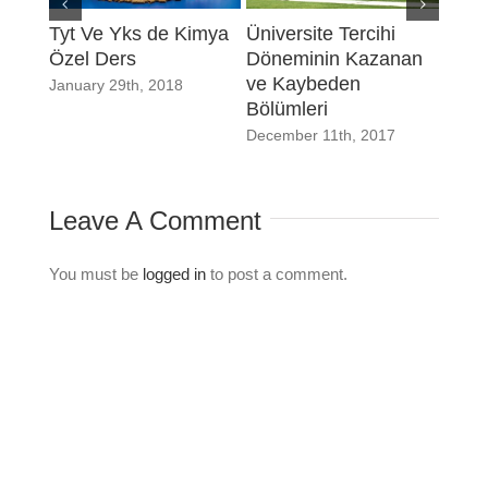
Tyt Ve Yks de Kimya
Üniversite Tercihi
Dene
Özel Ders
Döneminin Kazanan
Öğre
ve Kaybeden
Ders
January 29th, 2018
Bölümleri
Başar
December 11th, 2017
Septe
Leave A Comment
You must be
logged in
to post a comment.