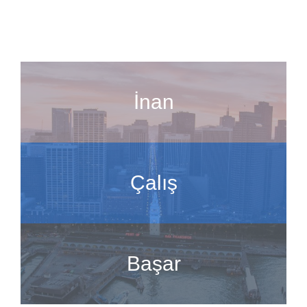
İnan
Çalış
Başar