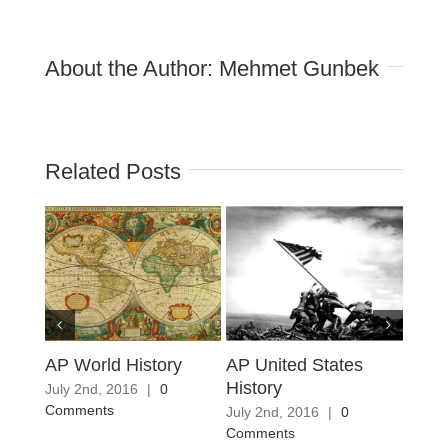
About the Author:
Mehmet Gunbek
Related Posts
AP World History
AP United States
AP U
History
Gove
July 2nd, 2016
|
0
Polit
Comments
July 2nd, 2016
|
0
Comments
July 2