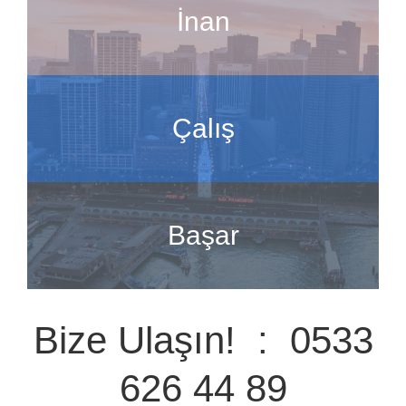
İnan
Çalış
Başar
Bize Ulaşın! : 0533
626 44 89