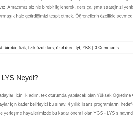
yız. Amacımız sizinle birebir ilgilenerek, ders çalışma stratejinizi 
rmaşık hale getirdiğimizi tespit etmek. Öğrencilerin özellikle sevmedi
yt
,
birebir
,
fizik
,
fizik özel ders
,
özel ders
,
tyt
,
YKS
|
0 Comments
 LYS Neydi?
 adayları için ilk adım, tek oturumda yapılacak olan Yüksek Öğretim
ylar için kader belirleyici bu sınav, 4 yıllık lisans programlarını h
e yerleşme hayallerimizde bu kadar önemli olan YGS - LYS sınavında çık