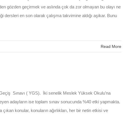
yeniden gözden geçirmek ve aslında çok da zor olmayan bu olayı ne
ği dersleri en son olarak çalışma takvimine aldığı aşikar. Bunu
Read More
e Geçiş Sınavı ( YGS). İki senelik Meslek Yüksek Okulu’na
edefleyen adayların ise toplam sınav sonucunda %40 etki yapmakta.
an konular, konuların ağırlıkları, her bir netin etkisi ve