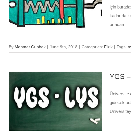
için burada
kadar da ka
ortadan
By
Mehmet Gunbek
|
June 9th, 2018
|
Categories:
Fizik
|
Tags:
a
YGS –
Üniversite
gidecek ada
Üniversitey