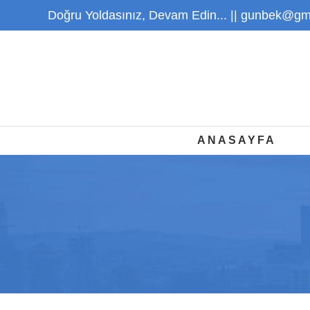
Skip
Doğru Yoldasınız, Devam Edin... ||
gunbek@gma
to
content
ANASAYFA