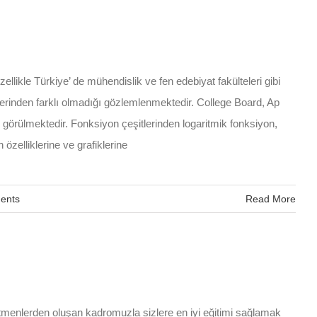
llikle Türkiye’ de mühendislik ve fen edebiyat fakülteleri gibi
iklerinden farklı olmadığı gözlemlenmektedir. College Board, Ap
i görülmektedir. Fonksiyon çeşitlerinden logaritmik fonksiyon,
özelliklerine ve grafiklerine
ents
Read More
retmenlerden oluşan kadromuzla sizlere en iyi eğitimi sağlamak