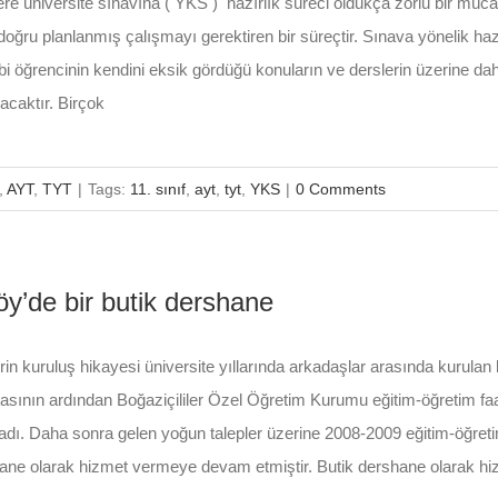
zere üniversite sınavına ( YKS ) hazırlık süreci oldukça zorlu bir müc
doğru planlanmış çalışmayı gerektiren bir süreçtir. Sınava yönelik hazı
bi öğrencinin kendini eksik gördüğü konuların ve derslerin üzerine dah
acaktır. Birçok
,
AYT
,
TYT
|
Tags:
11. sınıf
,
ayt
,
tyt
,
YKS
|
0 Comments
öy’de bir butik dershane
erin kuruluş hikayesi üniversite yıllarında arkadaşlar arasında kurula
ının ardından Boğaziçililer Özel Öğretim Kurumu eğitim-öğretim faal
ladı. Daha sonra gelen yoğun talepler üzerine 2008-2009 eğitim-öğre
hane olarak hizmet vermeye devam etmiştir. Butik dershane olarak hi