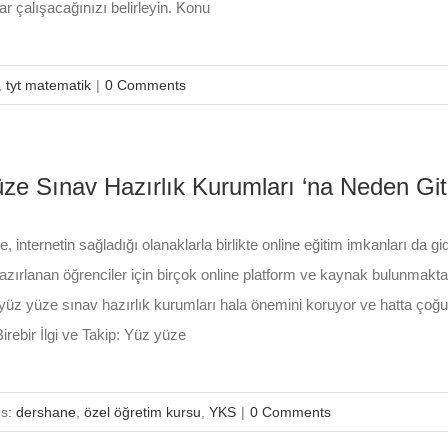
r çalışacağınızı belirleyin. Konu
,
tyt matematik
|
0 Comments
ze Sınav Hazırlık Kurumları ‘na Neden Git
internetin sağladığı olanaklarla birlikte online eğitim imkanları da gid
azırlanan öğrenciler için birçok online platform ve kaynak bulunmaktadı
üz yüze sınav hazırlık kurumları hala önemini koruyor ve hatta çoğu d
Birebir İlgi ve Takip: Yüz yüze
gs:
dershane
,
özel öğretim kursu
,
YKS
|
0 Comments