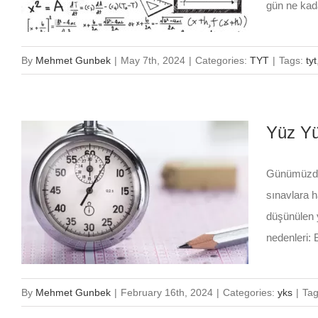
gün ne kada
By
Mehmet Gunbek
|
May 7th, 2024
|
Categories:
TYT
|
Tags:
tyt
Yüz Yü
Günümüzde, 
sınavlara h
düşünülen y
nedenleri: 
By
Mehmet Gunbek
|
February 16th, 2024
|
Categories:
yks
|
Ta