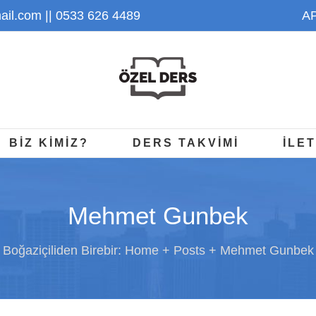
il.com
|| 0533 626 4489
AP
BİZ KİMİZ?
DERS TAKVİMİ
İLET
Mehmet Gunbek
Boğaziçiliden Birebir:
Home
Posts
Mehmet Gunbek