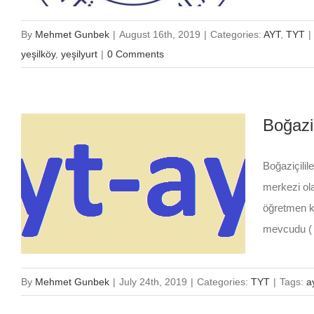
By
Mehmet Gunbek
|
August 16th, 2019
|
Categories:
AYT
,
TYT
|
yeşilköy
,
yeşilyurt
|
0 Comments
Boğazi
Boğaziçilil
merkezi ola
öğretmen ka
mevcudu ( 1
By
Mehmet Gunbek
|
July 24th, 2019
|
Categories:
TYT
|
Tags:
a