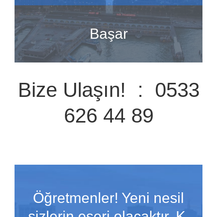
Başar
Bize Ulaşın! : 0533
626 44 89
Öğretmenler! Yeni nesil
sizlerin eseri olacaktır. K.