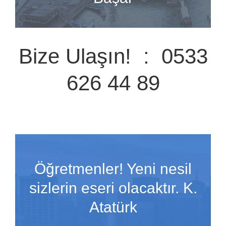
Bize Ulaşın! : 0533
626 44 89
Öğretmenler! Yeni nesil
sizlerin eseri olacaktır. K.
Atatürk