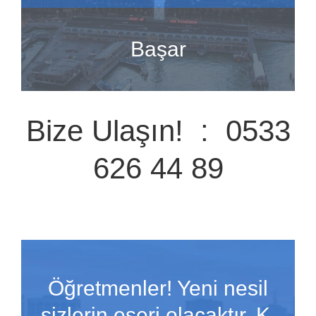
Başar
Bize Ulaşın! : 0533
626 44 89
Öğretmenler! Yeni nesil
sizlerin eseri olacaktır. K.