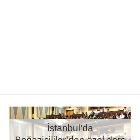
İstanbul’da
Boğaziçililer’den özel ders