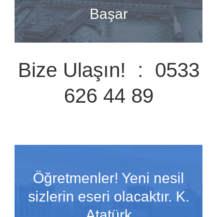
Başar
Bize Ulaşın! : 0533
626 44 89
Öğretmenler! Yeni nesil
sizlerin eseri olacaktır. K.
Atatürk