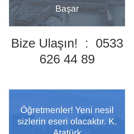
Başar
Bize Ulaşın! : 0533
626 44 89
Öğretmenler! Yeni nesil
sizlerin eseri olacaktır. K.
Atatürk