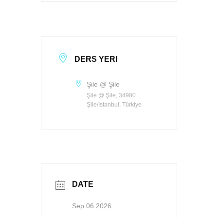
DERS YERI
Şile @ Şile
Şile @ Şile, 34980
Şile/Istanbul, Türkiye
DATE
Sep 06 2026