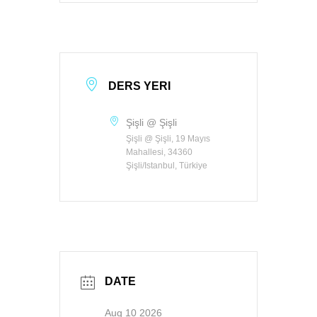
DERS YERI
Şişli @ Şişli
Şişli @ Şişli, 19 Mayıs
Mahallesi, 34360
Şişli/Istanbul, Türkiye
DATE
Aug 10 2026