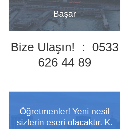
Başar
Bize Ulaşın! : 0533
626 44 89
Öğretmenler! Yeni nesil
sizlerin eseri olacaktır. K.