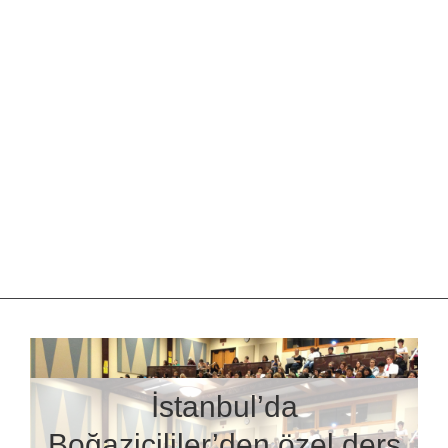
İstanbul’da
Boğaziçililer’den özel ders