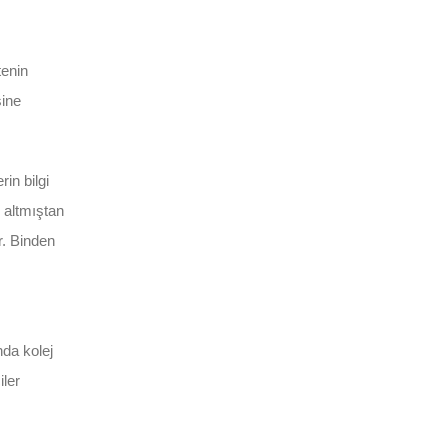
tenin
sine
rin bilgi
 altmıştan
r. Binden
da kolej
iler