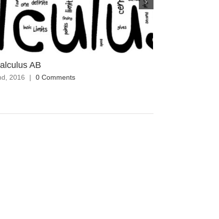
alculus AB
AP Environment
nd, 2016
|
0 Comments
July 2nd, 2016
|
0