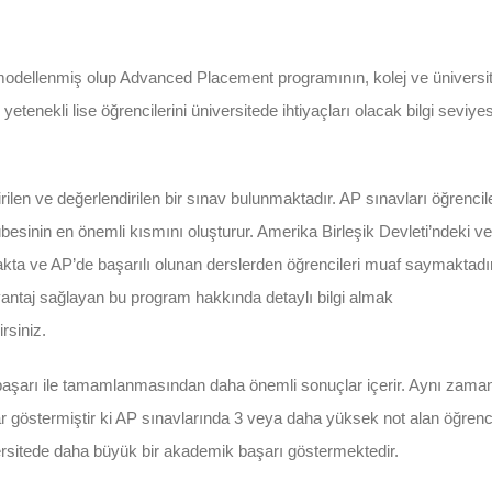
 modellenmiş olup Advanced Placement programının, kolej ve üniversi
etenekli lise öğrencilerini üniversitede ihtiyaçları olacak bilgi seviye
irilen ve değerlendirilen bir sınav bulunmaktadır. AP sınavları öğrencile
sinin en önemli kısmını oluşturur. Amerika Birleşik Devleti’ndeki ve
nımakta ve AP’de başarılı olunan derslerden öğrencileri muaf saymaktadı
vantaj sağlayan bu program hakkında detaylı bilgi almak
rsiniz.
aşarı ile tamamlanmasından daha önemli sonuçlar içerir. Aynı zaman
ar göstermiştir ki AP sınavlarında 3 veya daha yüksek not alan öğrenc
sitede daha büyük bir akademik başarı göstermektedir.