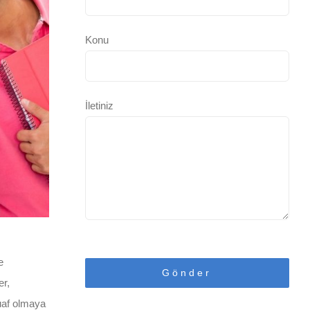
Konu
İletiniz
e
er,
muaf olmaya