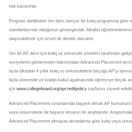
hak kazanırlar.
Program dahilindeki her ders; benzer bir kolej programına göre
standartlarında olduğunun göstergesidir. İdealist öğretmenlerimiz y
ulaştırabilmek için özveri ile destek olacaktır.
Her bir AP dersi için kolej ve üniversite yönetimi tarafından gelişt
seviyelerini göstermeleri bakımından Advanced Placement tecrübe
fazla ülkedeki 4 yıllık kolej ve üniversitelerin birçoğu AP’yi ta
fazla üniversite ve kolejin kabul aşamasında öğrenciye birçok a
için
www.collegeboard.org/apcreditpolicy
sayfasını ziyaret edebili
Advanced Placement sınavlarında başarılı olmak AP kursunun b
veya üniversitede de başarılı olmanın bir anahtarıdır. Araştırmal
Advanced Placement almayan akranlarına göre kolej veya üniver