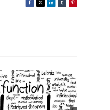
Facebook
X
LinkedIn
Tumblr
Pinterest