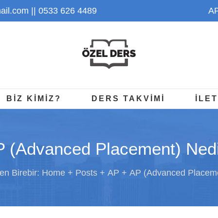
il.com
|| 0533 626 4489
AP
BİZ KİMİZ?
DERS TAKVİMİ
İLET
 (Advanced Placement) Ned
en Birebir:
Home
Posts
AP
AP (Advanced Placeme