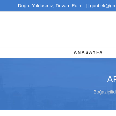
Skip
Doğru Yoldasınız, Devam Edin... ||
gunbek@gma
to
content
ANASAYFA
AP
Boğaziçilid