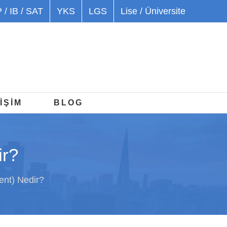
 / IB / SAT
YKS
LGS
Lise / Üniversite
İŞİM
BLOG
ir?
nt) Nedir?