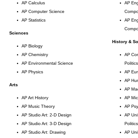
AP Calculus
AP Eng
AP Computer Science
Compos
AP Statistics
AP Eng
Compos
Sciences
History & So
AP Biology
AP Chemistry
AP Co
AP Environmental Science
Politics
AP Physics
AP Eur
AP Hu
Arts
AP Ma
AP Art History
AP Mic
AP Music Theory
AP Psy
AP Studio Art: 2-D Design
AP Uni
AP Studio Art: 3-D Design
Politics
AP Studio Art: Drawing
AP Uni