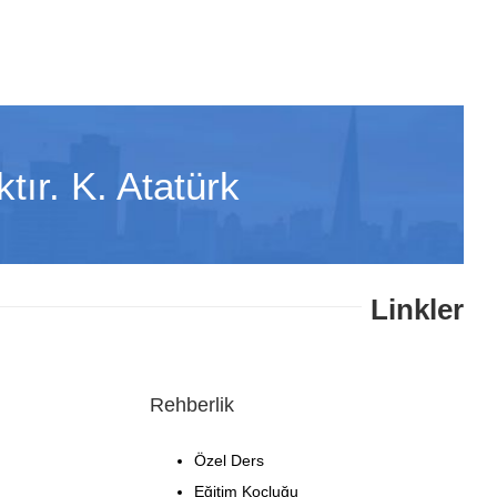
tır. K. Atatürk
Linkler
Rehberlik
Özel Ders
Eğitim Koçluğu