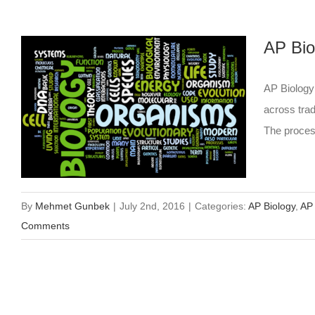
AP Bio
AP Biology 
across trad
The process
By
Mehmet Gunbek
|
July 2nd, 2016
|
Categories:
AP Biology
,
AP 
Comments