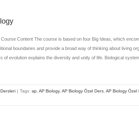
logy
Course Content The course is based on four Big Ideas, which encompa
itional boundaries and provide a broad way of thinking about living o
 of evolution explains the diversity and unity of life. Biological syste
Dersleri
|
Tags:
ap
,
AP Biology
,
AP Biology Özel Ders
,
AP Biology Özel 