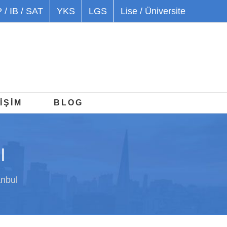
 / IB / SAT
YKS
LGS
Lise / Üniversite
İŞİM
BLOG
l
anbul