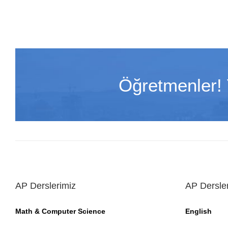
Öğretmenler! Y
AP Derslerimiz
AP Dersle
Math & Computer Science
English