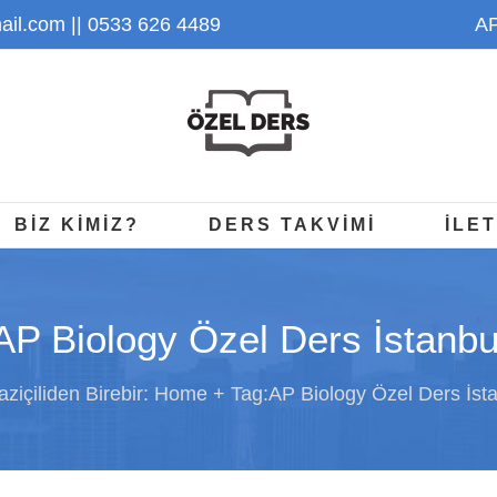
il.com
|| 0533 626 4489
AP
BİZ KİMİZ?
DERS TAKVİMİ
İLET
AP Biology Özel Ders İstanbu
ziçiliden Birebir:
Home
Tag:
AP Biology Özel Ders İst