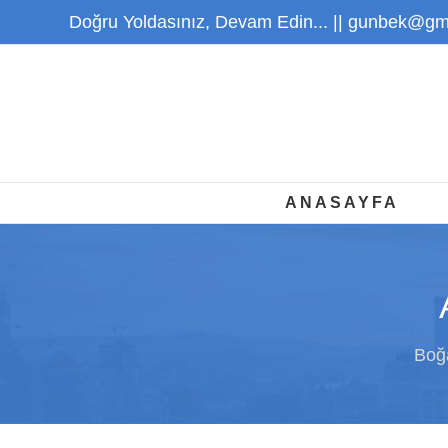
Skip
Doğru Yoldasınız, Devam Edin... ||
gunbek@gma
to
content
ANASAYFA
Boğa