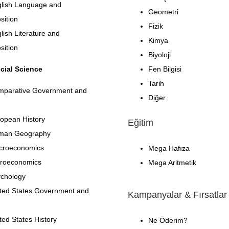
lish Language and
Geometri
ition
Fizik
lish Literature and
Kimya
ition
Biyoloji
cial Science
Fen Bilgisi
Tarih
mparative Government and
Diğer
opean History
Eğitim
man Geography
croeconomics
Mega Hafıza
roeconomics
Mega Aritmetik
chology
ted States Government and
Kampanyalar & Fırsatlar
ted States History
Ne Öderim?