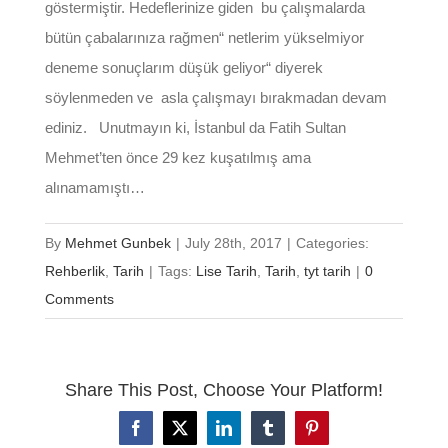
göstermiştir. Hedeflerinize giden bu çalışmalarda
bütün çabalarınıza rağmen“ netlerim yükselmiyor
deneme sonuçlarım düşük geliyor“ diyerek
söylenmeden ve asla çalışmayı bırakmadan devam
ediniz. Unutmayın ki, İstanbul da Fatih Sultan
Mehmet’ten önce 29 kez kuşatılmış ama
alınamamıştı…
By
Mehmet Gunbek
|
July 28th, 2017
|
Categories:
Rehberlik
,
Tarih
|
Tags:
Lise Tarih
,
Tarih
,
tyt tarih
|
0
Comments
Share This Post, Choose Your Platform!
Facebook
X
LinkedIn
Tumblr
Pinterest