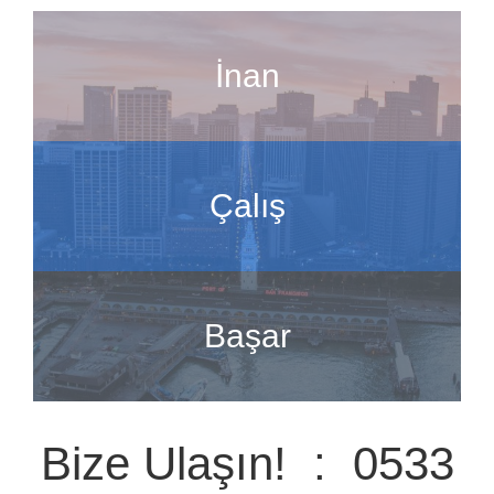
İnan
Çalış
Başar
Bize Ulaşın! : 0533