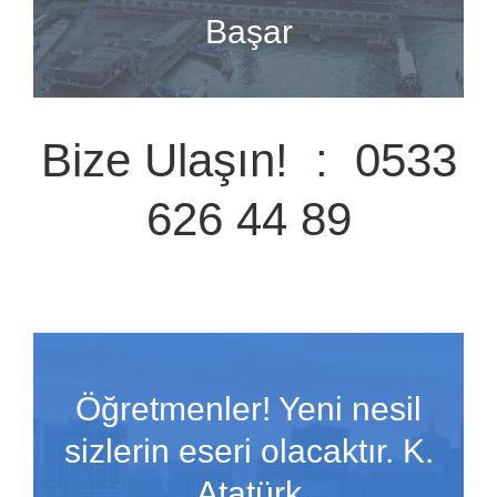
Başar
Bize Ulaşın! : 0533
626 44 89
Öğretmenler! Yeni nesil
sizlerin eseri olacaktır. K.
Atatürk