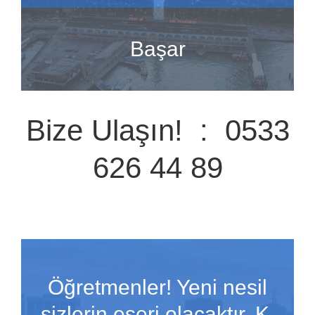
Başar
Bize Ulaşın! : 0533
626 44 89
Öğretmenler! Yeni nesil
sizlerin eseri olacaktır. K.