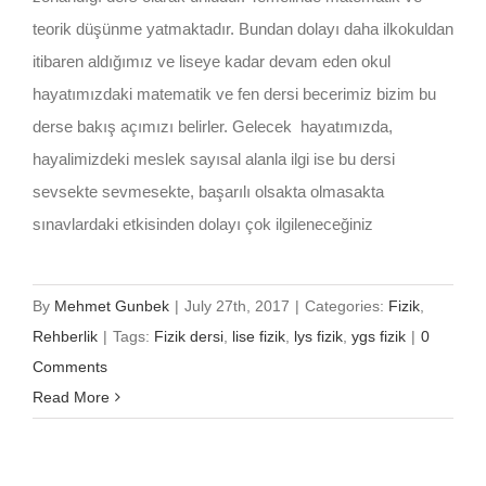
teorik düşünme yatmaktadır. Bundan dolayı daha ilkokuldan
itibaren aldığımız ve liseye kadar devam eden okul
hayatımızdaki matematik ve fen dersi becerimiz bizim bu
derse bakış açımızı belirler. Gelecek hayatımızda,
hayalimizdeki meslek sayısal alanla ilgi ise bu dersi
sevsekte sevmesekte, başarılı olsakta olmasakta
sınavlardaki etkisinden dolayı çok ilgileneceğiniz
By
Mehmet Gunbek
|
July 27th, 2017
|
Categories:
Fizik
,
Rehberlik
|
Tags:
Fizik dersi
,
lise fizik
,
lys fizik
,
ygs fizik
|
0
Comments
Read More