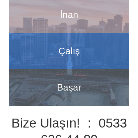
İnan
Çalış
Başar
Bize Ulaşın! : 0533