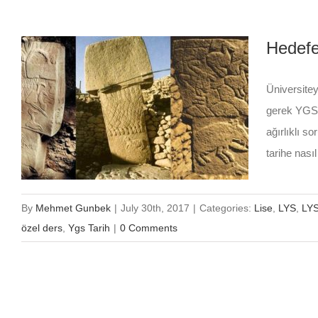
Hedefe
Üniversitey
gerek YGS g
ağırlıklı s
tarihe nasıl
By
Mehmet Gunbek
|
July 30th, 2017
|
Categories:
Lise
,
LYS
,
LYS
özel ders
,
Ygs Tarih
|
0 Comments