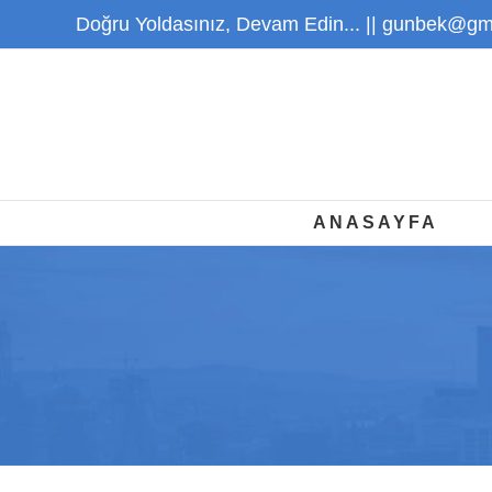
Skip
Doğru Yoldasınız, Devam Edin... ||
gunbek@gma
to
content
ANASAYFA