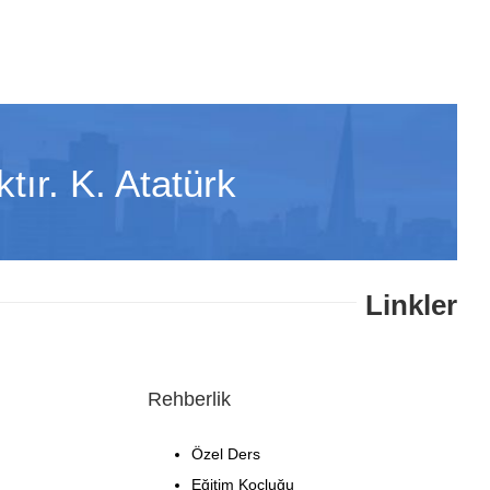
tır. K. Atatürk
Linkler
Rehberlik
Özel Ders
Eğitim Koçluğu