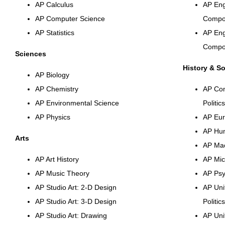
AP Calculus
AP Eng
AP Computer Science
Compos
AP Statistics
AP Eng
Compos
Sciences
History & So
AP Biology
AP Chemistry
AP Co
AP Environmental Science
Politics
AP Physics
AP Eur
AP Hu
Arts
AP Ma
AP Art History
AP Mic
AP Music Theory
AP Psy
AP Studio Art: 2-D Design
AP Uni
AP Studio Art: 3-D Design
Politics
AP Studio Art: Drawing
AP Uni