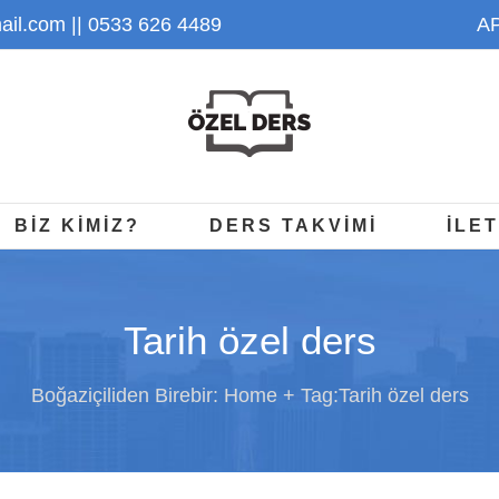
il.com
|| 0533 626 4489
AP
BİZ KİMİZ?
DERS TAKVİMİ
İLET
Tarih özel ders
Boğaziçiliden Birebir:
Home
Tag:
Tarih özel ders