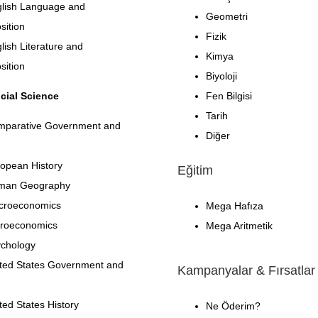
lish Language and
Geometri
ition
Fizik
lish Literature and
Kimya
ition
Biyoloji
cial Science
Fen Bilgisi
Tarih
mparative Government and
Diğer
opean History
Eğitim
man Geography
croeconomics
Mega Hafıza
roeconomics
Mega Aritmetik
chology
ted States Government and
Kampanyalar & Fırsatlar
ted States History
Ne Öderim?