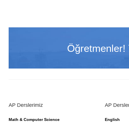
Öğretmenler! Y
AP Derslerimiz
AP Dersle
Math & Computer Science
English