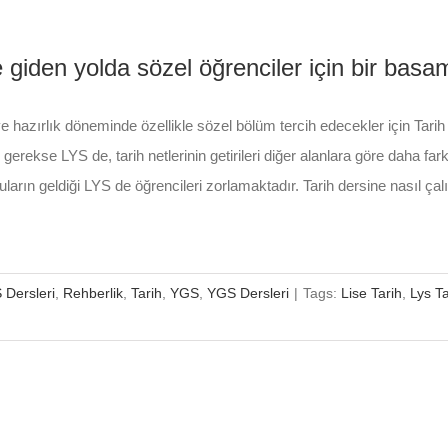
 giden yolda sözel öğrenciler için bir basa
e hazırlık döneminde özellikle sözel bölüm tercih edecekler için Tarih
erekse LYS de, tarih netlerinin getirileri diğer alanlara göre daha farklı
oruların geldiği LYS de öğrencileri zorlamaktadır. Tarih dersine nasıl 
 Dersleri
,
Rehberlik
,
Tarih
,
YGS
,
YGS Dersleri
|
Tags:
Lise Tarih
,
Lys Ta