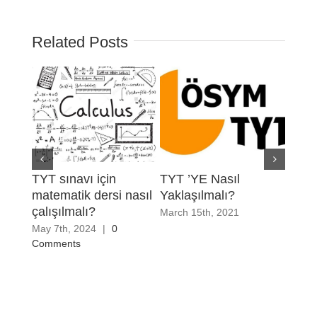
Related Posts
TYT sınavı için
TYT ’YE Nasıl
Yks 
matematik dersi nasıl
Yaklaşılmalı?
sınıf
çalışılmalı?
çalı
March 15th, 2021
May 7th, 2024
|
0
Septe
Comments