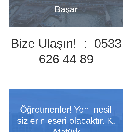
Başar
Bize Ulaşın! : 0533
626 44 89
Öğretmenler! Yeni nesil
sizlerin eseri olacaktır. K.
Atatürk