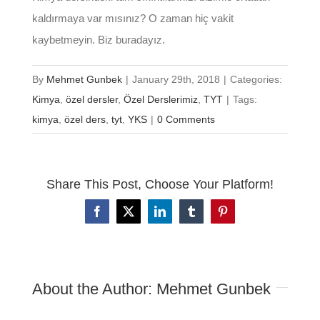
kaldırmaya var mısınız? O zaman hiç vakit
kaybetmeyin. Biz buradayız.
By
Mehmet Gunbek
|
January 29th, 2018
|
Categories:
Kimya
,
özel dersler
,
Özel Derslerimiz
,
TYT
|
Tags:
kimya
,
özel ders
,
tyt
,
YKS
|
0 Comments
Share This Post, Choose Your Platform!
Facebook
X
LinkedIn
Tumblr
Pinterest
About the Author:
Mehmet Gunbek