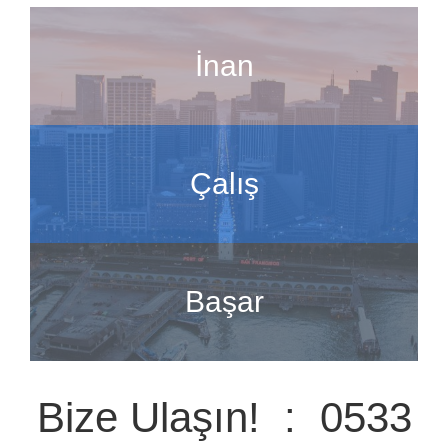
İnan
Çalış
Başar
Bize Ulaşın! : 0533