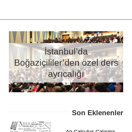
İstanbul’da
Boğaziçililer’den özel ders
ayrıcalığı
Son Eklenenler
Ap Calculus Çalışma