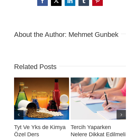
Facebook
X
LinkedIn
Tumblr
Pinterest
About the Author:
Mehmet Gunbek
Related Posts
Tyt Ve Yks de Kimya
Tercih Yaparken
TEO
Özel Ders
Nelere Dikkat Edilmeli
Ders