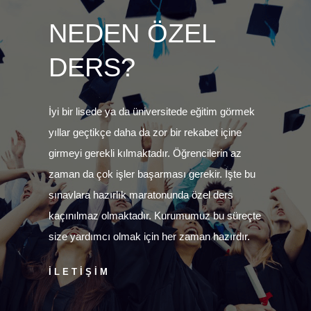
NEDEN ÖZEL
DERS?
İyi bir lisede ya da üniversitede eğitim görmek
yıllar geçtikçe daha da zor bir rekabet içine
girmeyi gerekli kılmaktadır. Öğrencilerin az
zaman da çok işler başarması gerekir. İşte bu
sınavlara hazırlık maratonunda özel ders
kaçınılmaz olmaktadır. Kurumumuz bu süreçte
size yardımcı olmak için her zaman hazırdır.
İLETİŞİM