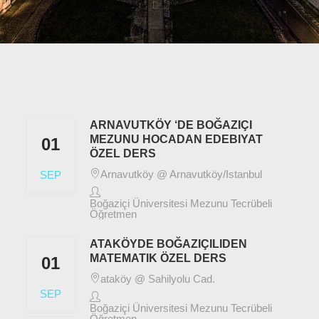
ARNAVUTKÖY ‘DE BOĞAZIÇI
MEZUNU HOCADAN EDEBIYAT
01
ÖZEL DERS
Arnavutköy @ Arnavutköy/Istanbul
SEP
Boğaziçi Üniversitesi Mezunu Tecrübeli
Öğretmen
ATAKÖYDE BOĞAZIÇILIDEN
MATEMATIK ÖZEL DERS
01
ataköy @ Sahilyolu Cad.
SEP
Boğaziçi Üniversitesi Mezunu Tecrübeli
Öğretmen