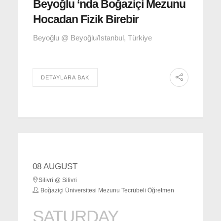
Beyoğlu ‘nda Boğaziçi Mezunu
Hocadan Fizik Birebir
Beyoğlu @ Beyoğlu/Istanbul, Türkiye
DETAYLARA BAK
08 AUGUST
Silivri @ Silivri
Boğaziçi Üniversitesi Mezunu Tecrübeli Öğretmen
SATURDAY