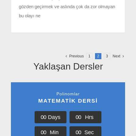
gözden geçirmek ve aslında çok da zor olmayan
bu olayı ne
Previous
1
2
3
Next
Yaklaşan Dersler
Polinomlar
MATEMATİK DERSİ
0
0
Days
0
0
Hrs
0
0
Min
0
0
Sec