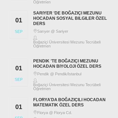
Öğretmen
SARIYER ‘DE BOĞAZIÇI MEZUNU
HOCADAN SOSYAL BILGILER ÖZEL
01
DERS
Sarıyer @ Sariyer
SEP
Boğaziçi Üniversitesi Mezunu Tecrübeli
Öğretmen
PENDIK ‘TE BOĞAZIÇI MEZUNU
HOCADAN BIYOLOJI ÖZEL DERS
01
Pendik @ Pendik/Istanbul
SEP
Boğaziçi Üniversitesi Mezunu Tecrübeli
Öğretmen
FLORYA’DA BOĞAZIÇILI HOCADAN
MATEMATIK ÖZEL DERS
01
Florya @ Florya Cd.